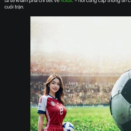
ta sẽ khám phá chi tiết về
Xoilac
– nơi cung cấp thông tin c
cuối trận.