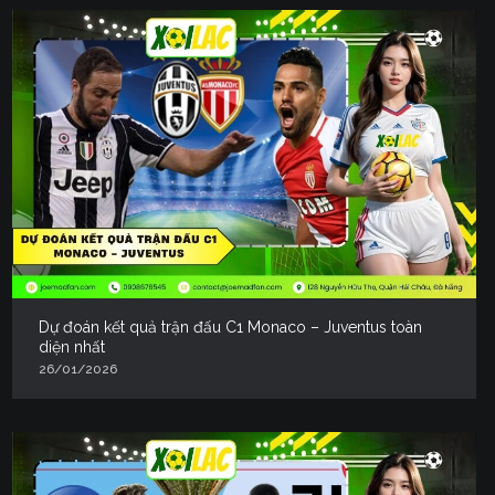
Dự đoán kết quả trận đấu C1 Monaco – Juventus toàn
diện nhất
26/01/2026