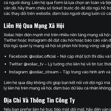
cả người dùng. Liên hệ qua form là lựa chọn an toàn và tiệ
vấn đề, hãy tham chiếu số ticket trước đó để đội ngũ hỗ t
các thay đổi trên website, đảm bảo người dùng luôn có các
Liên Hệ Qua Mạng Xã Hội
Xoilac hiện diện mạnh mẽ trên nhiều nền tảng mạng xã hội đ
Twitter hoặc Instagram để đặt câu hỏi hoặc báo cáo vấn đề
Đội ngũ quản lý mạng xã hội sẽ phản hồi trong vòng vài giờ
Facebook: @xoilac.official – Nơi cập nhật lịch thi đấu và
Twitter: @xoilac_tv – Lý tưởng cho liên hệ về tin tức thời
Instagram: @xoilac_stream – Tập trung vào hình ảnh và v
Liên hệ qua đây không chỉ giúp bạn kết nối với đội ngũ 
lý liên hệ trên mạng xã hội, đảm bảo dữ liệu cá nhân không
Địa Chỉ Và Thông Tin Công Ty
Nếu bạn prefer liên hệ trực tiếp mặt đối mặt, hãy đến văn 