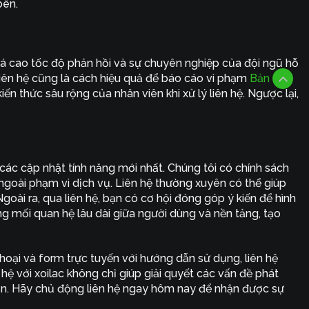
bên.
 giá cao tốc độ phản hồi và sự chuyên nghiệp của đội ngũ hỗ
 Liên hệ cũng là cách hiệu quả để báo cáo vi phạm
Bản
ến thức sâu rộng của nhân viên khi xử lý liên hệ. Ngược lại,
c các cập nhật tính năng mới nhất. Chúng tôi có chính sách
ngoài phạm vi dịch vụ. Liên hệ thường xuyên có thể giúp
oài ra, qua liên hệ, bạn có cơ hội đóng góp ý kiến để hình
ng mối quan hệ lâu dài giữa người dùng và nền tảng, tạo
thoại và form trực tuyến với hướng dẫn sử dụng, liên hệ
 hệ với xoilac không chỉ giúp giải quyết các vấn đề phát
ơn. Hãy chủ động liên hệ ngay hôm nay để nhận được sự