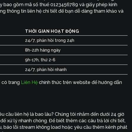
ông ty bao gồm mã số thuế 0123456789 và giấy phép kinh
g thông tin liên hệ chi tiết để bạn dễ dàng tham khảo và
THỜI GIAN HOẠT ĐỘNG
24/7, phản hồi trong 24h
8h-22h hàng ngày
9h-17h, thứ 2-6
24/7, phản hồi nhanh
i có trang
Liên Hệ
chính thức trên website để hướng dẫn
yêu cầu liên hệ là bao lâu? Chúng tôi nhắm đến dưới 24 giờ
xử lý nhanh chóng. Để biết thêm các câu trả lời chi tiết,
u, báo lỗi stream không load hoặc yêu cầu thêm kênh phát