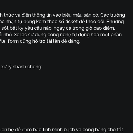
ính thức và điền thông tin vào biểu mẫu sẵn có. Các trường
l xác nhận tự động kèm theo số ticket để theo dõi. Phương
sót bất kỳ yêu cầu nào, ngay cả trong giờ cao điểm.
lỗi nhỏ. Xoilac sử dụng công nghệ tự động hóa một phần
le, form cũng hỗ trợ tải lên dễ dàng.
 xử lý nhanh chóng:
liên hệ để đảm bảo tính minh bạch và công bằng cho tất