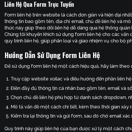
Liên Hệ Qua Form Trực Tuyến
Form liên hệ trên website là cách đơn giản và hiện đại nhất
thông tin bao gồm tên, địa chỉ email, chủ đề liên hệ và mô
thức này giúp theo dõi liên hệ dễ dàng qua hệ thống quản 
Chúng tôi khuyến khích sử dụng form liên hệ cho các vấn 
quy trình liên hệ, giúp phân loại và giao nhiệm vụ cho bộ 
Hướng Dẫn Sử Dụng Form Liên Hệ
Để sử dụng form liên hệ một cách hiệu quả, hãy làm theo
Truy cập website xoilac và điều hướng đến phần liên hệ
Điền đầy đủ thông tin cá nhân bao gồm tên, email và số
Chọn chủ đề liên hệ phù hợp từ danh sách dropdown, nh
Mô tả vấn đề một cách chi tiết, kèm theo thời gian xảy ra
Kiểm tra lại thông tin và gửi form, sau đó chờ email xác
Quy trình này giúp liên hệ của bạn được xử lý một cách c