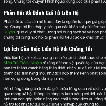
sóng. Chúng tôi khuyến khích người dùng đọc qua phần FAQ t
Phản Hồi Và Đánh Giá Từ Liên Hệ
Phản hồi từ các liên hệ trước đây là nguồn lực quý giá giú
trợ. Chúng tôi thu thập ý kiến qua các khảo sát gửi kèm sa
Quyền
, giúp duy trì chất lượng nội dung sạch sẽ và hợp phá
chúng tôi cũng học hỏi từ phản hồi tiêu cực để khắc phục 
Lợi Ích Của Việc Liên Hệ Với Chúng Tôi
Việc liên hệ với xoilac mang lại nhiều lợi ích thiết thực 
Miễn Trừ Trách Nhiệm
rõ ràng để bảo vệ quyền lợi của bạn
bạn trở thành khách hàng thân thiết, nhận ưu đãi như tài k
thành các tính năng mới, như tích hợp thêm kênh phát sóng
nên cộng đồng bóng đá mạnh mẽ.
Với những thông tin trên đã giới thiệu tổng quan về dịch vụ
qua mạng xã hội, thông tin công ty kèm bảng chi tiết, câu h
sinh mà còn góp phần nâng cao chất lượng dịch vụ tổng t
hỗ trợ tốt nhất từ đội ngũ chuyên nghiệp của chúng tôi.