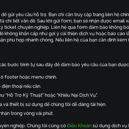
 để gửi yêu cầu hỗ trợ. Bạn chỉ cần truy cập trang liên hệ ch
 tả chi tiết vấn đề. Sau khi gửi form, bạn sẽ nhận được emai
lý ticket chuyên nghiệp. Liên hệ qua form đảm bảo không bỏ 
đề không khẩn cấp như gợi ý cải thiện dịch vụ hoặc báo cáo 
phận phù hợp nhanh chóng. Nếu liên hệ của bạn cần đính kèm fi
 các bước trình tự sau đây để đảm bảo yêu cầu của bạn được
 ở footer hoặc menu chính.
 điện thoại nếu cần.
ư “Hỗ Trợ Kỹ Thuật” hoặc “Khiếu Nại Dịch Vụ”.
 và thiết bị sử dụng để chúng tôi dễ dàng tái hiện.
 nhận trong vòng vài phút.
huyên nghiệp. Chúng tôi cũng có
Điều Khoản
sử dụng dịch vụ 