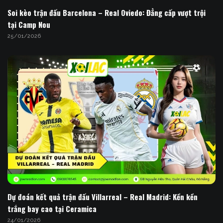
Soi kèo trận đấu Barcelona – Real Oviedo: Đẳng cấp vượt trội
tại Camp Nou
25/01/2026
Dự đoán kết quả trận đấu Villarreal – Real Madrid: Kền kền
trắng bay cao tại Ceramica
24/01/2026