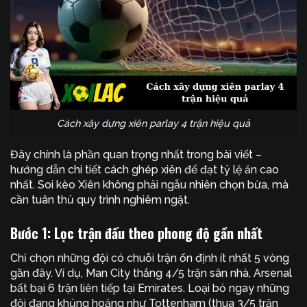
Cách xây dựng xiên parlay 4 trận hiệu quả
Đây chính là phần quan trọng nhất trong bài viết –
hướng dẫn chi tiết cách ghép xiên để đạt tỷ lệ ăn cao
nhất. Soi kèo Xiên không phải ngẫu nhiên chọn bừa, mà
cần tuân thủ quy trình nghiêm ngặt.
Bước 1: Lọc trận đấu theo phong độ gần nhất
Chỉ chọn những đội có chuỗi trận ổn định ít nhất 5 vòng
gần đây. Ví dụ, Man City thắng 4/5 trận sân nhà, Arsenal
bất bại 6 trận liên tiếp tại Emirates. Loại bỏ ngay những
đội đang khủng hoảng như Tottenham (thua 3/5 trận