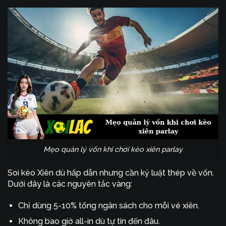
Mẹo quản lý vốn khi chơi kèo xiên parlay
Soi kèo Xiên dù hấp dẫn nhưng cần kỷ luật thép về vốn.
Dưới đây là các nguyên tắc vàng:
Chỉ dùng 5-10% tổng ngân sách cho mỗi vé xiên.
Không bao giờ all-in dù tự tin đến đâu.