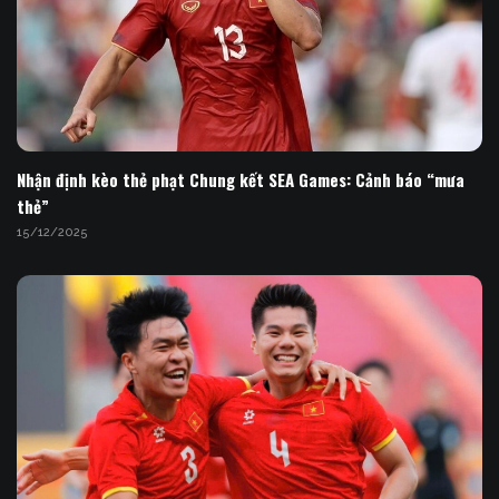
Nhận định kèo thẻ phạt Chung kết SEA Games: Cảnh báo “mưa
thẻ”
15/12/2025