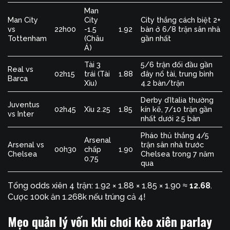
Man
Man City
City
City thắng cách biệt 2+
vs
22h00
-1.5
1.92
bàn ở 6/8 trận sân nhà
Tottenham
(Châu
gần nhất
Á)
Tài 3
5/6 trận đối đầu gần
Real vs
02h15
trái (Tài
1.88
đây nổ tài, trung bình
Barca
Xỉu)
4.2 bàn/trận
Derby d’Italia thường
Juventus
02h45
Xỉu 2.25
1.85
kín kẽ, 7/10 trận gần
vs Inter
nhất dưới 2.5 bàn
Pháo thủ thắng 4/5
Arsenal
Arsenal vs
trận sân nhà trước
00h30
chấp
1.90
Chelsea
Chelsea trong 7 năm
0.75
qua
Tổng odds xiên 4 trận: 1.92 × 1.88 × 1.85 × 1.90 ≈
12.68
.
Cược 100k ăn 1.268k nếu trúng cả 4!
Mẹo quản lý vốn khi chơi kèo xiên parlay