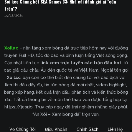
Soi kèo Chung kết SEA Games 33: Nhà cái đánh giá ai “cửa
trên”?
15/12/2025
Xoilac
– nền tảng xem bóng đá trực tiếp hôm nay với đường
truyền Full HD, tốc độ cao và bình luận tiếng Việt sống động.
Cập nhật liên tục
link xem trực tuyến các trận đấu hot
, từ
các giải đấu châu Âu đến quốc tế và Việt Nam. Ngoài tên gọi
Xoilac
, bạn còn có thể biết đến chúng tôi với các dịch vụ:
lịch thi đấu đầy đủ, tin tức bóng đá mới nhất, video highlight,
bảng xếp hạng, kết quả trận đấu, phân tích và kiến thức bóng
đá… Tất cả thông tin về môn thể thao vua được tổng hợp tại
https://jesr.io. Truy cập ngay để trải nghiệm những giây phút
“Ăn Xôi – Xem bóng đá” trọn vẹn.
Về Chúng Tôi
Điều Khoản
Chính Sách
Liên Hệ