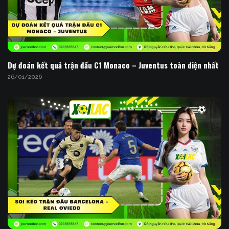
Dự đoán kết quả trận đấu C1 Monaco – Juventus toàn diện nhất
26/01/2026