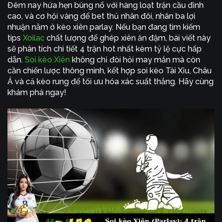
Đêm nay hứa hẹn bùng nổ với hàng loạt trận cầu đỉnh
cao, và cơ hội vàng để bet thủ nhân đôi, nhân ba lợi
nhuận nằm ở kèo xiên parlay. Nếu bạn đang tìm kiếm
tips
Xoilac
chất lượng để ghép xiên ăn đậm, bài viết này
sẽ phân tích chi tiết 4 trận hot nhất kèm tỷ lệ cực hấp
dẫn.
Soi kèo Xiên
không chỉ đòi hỏi may mắn mà còn
cần chiến lược thông minh, kết hợp soi kèo Tài Xỉu, Châu
Á và cả kèo rung để tối ưu hóa xác suất thắng. Hãy cùng
khám phá ngay!