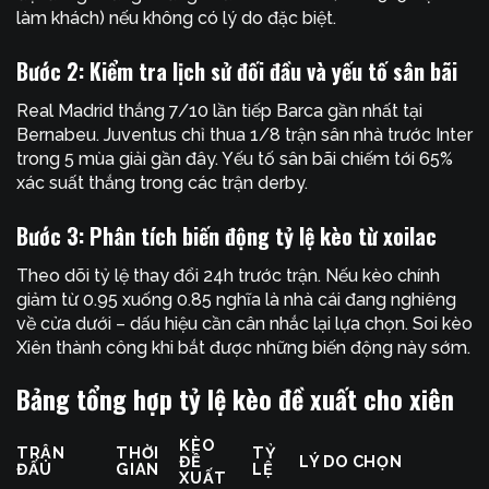
làm khách) nếu không có lý do đặc biệt.
Bước 2: Kiểm tra lịch sử đối đầu và yếu tố sân bãi
Real Madrid thắng 7/10 lần tiếp Barca gần nhất tại
Bernabeu. Juventus chỉ thua 1/8 trận sân nhà trước Inter
trong 5 mùa giải gần đây. Yếu tố sân bãi chiếm tới 65%
xác suất thắng trong các trận derby.
Bước 3: Phân tích biến động tỷ lệ kèo từ xoilac
Theo dõi tỷ lệ thay đổi 24h trước trận. Nếu kèo chính
giảm từ 0.95 xuống 0.85 nghĩa là nhà cái đang nghiêng
về cửa dưới – dấu hiệu cần cân nhắc lại lựa chọn. Soi kèo
Xiên thành công khi bắt được những biến động này sớm.
Bảng tổng hợp tỷ lệ kèo đề xuất cho xiên
KÈO
TRẬN
THỜI
TỶ
ĐỀ
LÝ DO CHỌN
ĐẤU
GIAN
LỆ
XUẤT